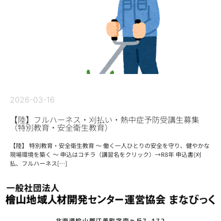
2026-03-16
【陸】フルハーネス・刈払い・熱中症予防受講生募集
（特別教育・安全衛生教育）
【陸】 特別教育・安全衛生教育 ～ 働く一人ひとりの安全を守り、健やかな
現場環境を築く ～ 申込はコチラ（講習名をクリック）→R8年 申込書(刈
払、フルハーネス[…]
北海道桧山郡江差町字南ヶ丘7-172