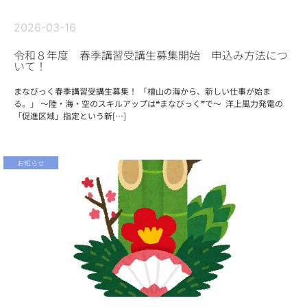
2026-03-16
令和８年度 春季講習受講生募集開始 申込み方法につ
いて！
まなびっく春季講習受講生募集！ 「檜山の海から、新しい仕事が始ま
る。」 ～陸・海・空のスキルアップは❝まなびっく❞で～ 洋上風力発電の
「促進区域」指定という新[…]
お知らせ