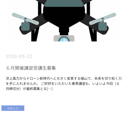
2026-05-22
６月開催講習受講生募集
洋上風力からドローン新時代へと大きく変革する檜山で、未来を切り拓く力
を手に入れませんか。 ご好評をいただいた春季講習も、いよいよ今回（６
月締切分）が最終募集とな[…]
お知らせ