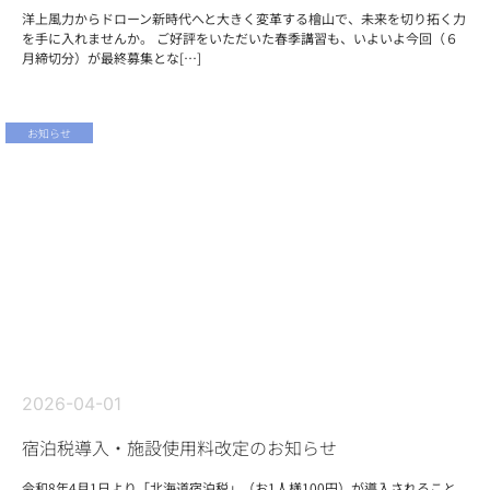
洋上風力からドローン新時代へと大きく変革する檜山で、未来を切り拓く力
を手に入れませんか。 ご好評をいただいた春季講習も、いよいよ今回（６
月締切分）が最終募集とな[…]
お知らせ
2026-04-01
宿泊税導入・施設使用料改定のお知らせ
令和8年4月1日より「北海道宿泊税」（お1人様100円）が導入されること