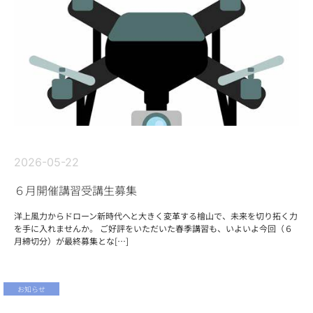
2026-05-22
６月開催講習受講生募集
洋上風力からドローン新時代へと大きく変革する檜山で、未来を切り拓く力
を手に入れませんか。 ご好評をいただいた春季講習も、いよいよ今回（６
月締切分）が最終募集とな[…]
お知らせ